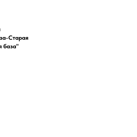
я
за-Старая
 база"