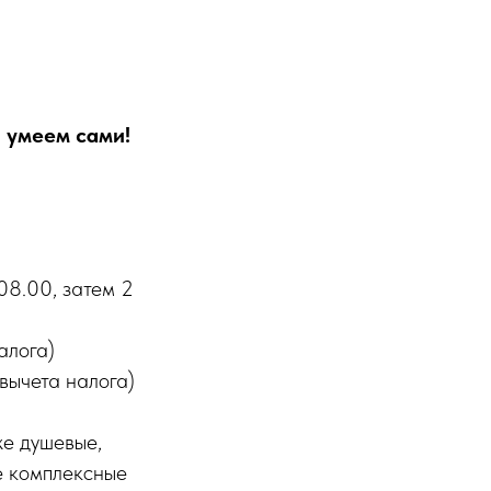
 умеем сами!
 08.00, затем 2
алога)
вычета налога)
же душевые,
е комплексные